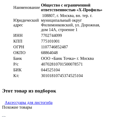
Общество с ограниченной
Наименование
ответственностью «Х-Профиль»
108807
, г. Москва,
вн. тер. г.
Юридический
муниципальный округ
адрес
Филимонковский, ул. Дорожная
,
дом 14А, строение 1
ИНН
7702744099
КПП
775101001
ОГРН
1107746852487
ОКПО
68864048
Банк
ООО «Банк Точка» г. Москва
Р/с
40702810701500078571
БИК
044525104
К/с
30101810745374525104
Этот товар из подборок
Аксессуары для листогиба
Похожие товары