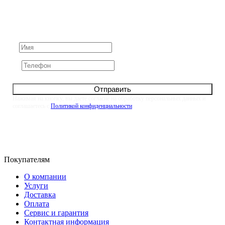
Задайте его нам напрямую. Оставьте номер и мы
свяжемся с вами в течение 10 минут
Отправить
Нажимая на кнопку, вы даете согласие на обработку персональных данных и
соглашаетесь с
Политикой конфиденциальности
Покупателям
О компании
Услуги
Доставка
Оплата
Сервис и гарантия
Контактная информация