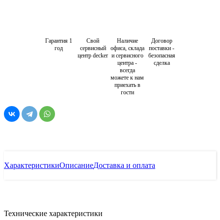
Гарантия 1
Свой
Наличие
Договор
год
сервисный
офиса, склада
поставки -
центр decker
и сервисного
безопасная
центра -
сделка
всегда
можете к нам
приехать в
гости
Характеристики
Описание
Доставка и оплата
Технические характеристики