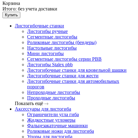
Корзина
Итого:
без учета доставки
Купить
Листогибочные станки
Листогибы ручные
Сегментные листогибы
Роликовые листогибы (бендеры)
Настольные листогибы
Мини листогибы
Сегментные листогибы серии PBB
Листогибы Stalex pbb
Листогибочные станки для кровельной шашки
Листогибочные станки для жести
Листогибочные станки для автомобильных
порогов
Непроходные листогибы
Проходные листогибы
Показать ещё
Аксессуары для листогиба
Ограничители угла гиба
Жидкостные угломеры
Фальцезакаточные машинки
Роликовые ножи для листогиба
Упоры для листогиба