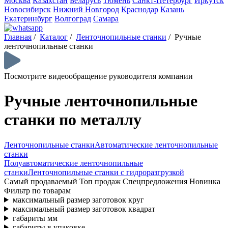
Москва
Казахстан
Беларусь
Тюмень
Санкт-Петербург
Иркутск
Новосибирск
Нижний Новгород
Краснодар
Казань
Екатеринбург
Волгоград
Самара
Главная
/
Каталог
/
Ленточнопильные станки
/
Ручные
ленточнопильные станки
Посмотрите видеообращение руководителя компании
Ручные ленточнопильные
станки по металлу
Ленточнопильные станки
Автоматические ленточнопильные
станки
Полуавтоматические ленточнопильные
станки
Ленточнопильные станки с гидроразгрузкой
Самый продаваемый
Топ продаж
Спецпредложения
Новинка
Фильтр по товарам
максимальный размер заготовок круг
максимальный размер заготовок квадрат
габариты мм
габариты в упаковке