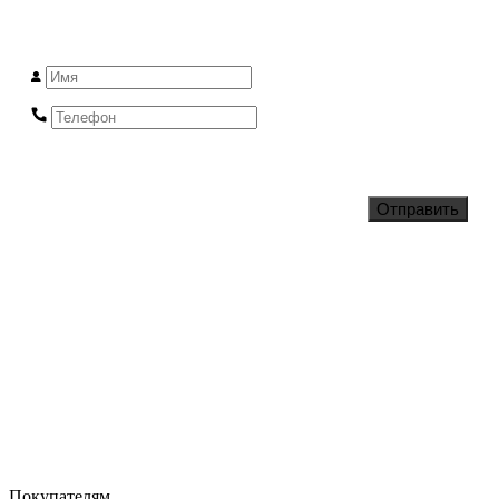
Оставьте заявку и получите ответ в течении 10 минут
Нажимая на кнопку, вы даете согласие на обработку персональных данных и
соглашаетесь с
Политикой конфиденциальности
Отправить
Заявка отправлена
Покупателям