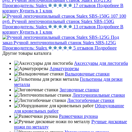
руб.
Ручной ленточнопильный станок Stalex BS-215G
Производитель:
Stalex
17 отзывов
Подробнее
В
корзину
Купить в 1 клик
107 100
руб.
Ручной ленточнопильный станок Stalex SBS-150G
Производитель:
Stalex
13 отзывов
Подробнее
В
корзину
Купить в 1 клик
Под
заказ
Ручной ленточнопильный станок Stalex SBS-125G
Производитель:
Stalex
5 отзывов
Подробнее
Другие товары каталога
Аксессуары для листогиба
Арматурорезы
Вальцовочные станки
Гильотины для резки
металла
Зиговочные станки
Ленточнопильные станки
Листогибочные станки
Оборудование
для кровельных работ
Размотчики рулона
Ручные дисковые
ножи по металлу