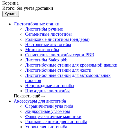
Корзина
Итого:
без учета доставки
Купить
Листогибочные станки
Листогибы ручные
Сегментные листогибы
Роликовые листогибы (бендеры)
Настольные листогибы
Мини листогибы
Сегментные листогибы серии PBB
Листогибы Stalex pbb
Листогибочные станки для кровельной шашки
Листогибочные станки для жести
Листогибочные станки для автомобильных
порогов
Непроходные листогибы
Проходные листогибы
Показать ещё
Аксессуары для листогиба
Ограничители угла гиба
Жидкостные угломеры
Фальцезакаточные машинки
Роликовые ножи для листогиба
Упоры для листогиба