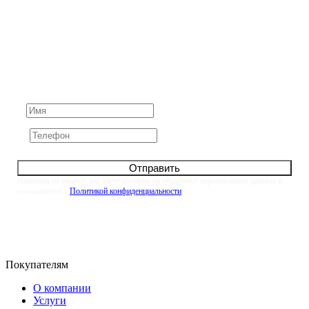
Не нашли ответ на вопрос?
Задайте его нам напрямую. Оставьте номер и мы
свяжемся с вами в течение 10 минут
Отправить
Нажимая на кнопку, вы даете согласие на обработку персональных данных и
соглашаетесь с
Политикой конфиденциальности
Покупателям
О компании
Услуги