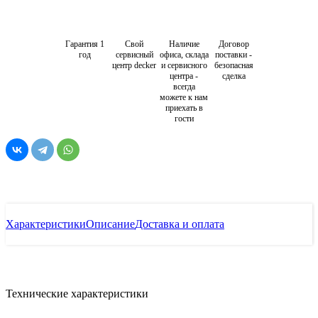
Гарантия 1
Свой
Наличие
Договор
год
сервисный
офиса, склада
поставки -
центр decker
и сервисного
безопасная
центра -
сделка
всегда
можете к нам
приехать в
гости
Характеристики
Описание
Доставка и оплата
Технические характеристики