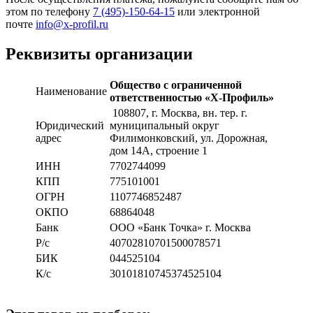
этом по телефону
7 (495)-150-64-15
или электронной
почте
info@x-profil.ru
Реквизиты организации
Общество с ограниченной
Наименование
ответственностью «Х-Профиль»
108807
, г. Москва,
вн. тер. г.
Юридический
муниципальный округ
адрес
Филимонковский, ул. Дорожная
,
дом 14А, строение 1
ИНН
7702744099
КПП
775101001
ОГРН
1107746852487
ОКПО
68864048
Банк
ООО «Банк Точка» г. Москва
Р/с
40702810701500078571
БИК
044525104
К/с
30101810745374525104