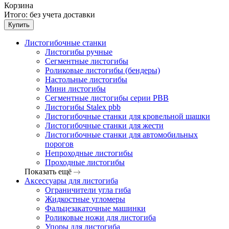
Корзина
Итого:
без учета доставки
Купить
Листогибочные станки
Листогибы ручные
Сегментные листогибы
Роликовые листогибы (бендеры)
Настольные листогибы
Мини листогибы
Сегментные листогибы серии PBB
Листогибы Stalex pbb
Листогибочные станки для кровельной шашки
Листогибочные станки для жести
Листогибочные станки для автомобильных
порогов
Непроходные листогибы
Проходные листогибы
Показать ещё
Аксессуары для листогиба
Ограничители угла гиба
Жидкостные угломеры
Фальцезакаточные машинки
Роликовые ножи для листогиба
Упоры для листогиба