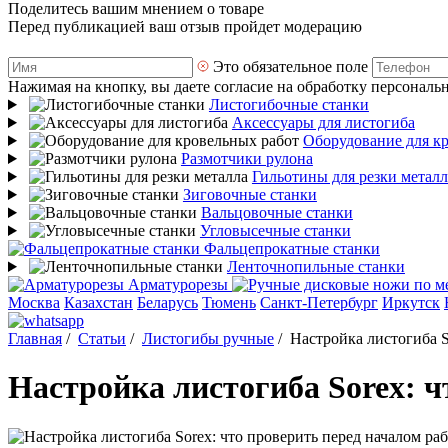
Поделитесь вашим мнением о товаре
Перед публикацией ваш отзыв пройдет модерацию
Это обязательное поле
Нажимая на кнопку, вы даете согласие на обработку персональ
Листогибочные станки
Аксессуары для листогиба
Оборудование для к
Размотчики рулона
Гильотины для резки металл
Зиговочные станки
Вальцовочные станки
Угловысечные станки
Фальцепрокатные станки
Ленточнопильные станки
Арматурорезы
Москва
Казахстан
Беларусь
Тюмень
Санкт-Петербург
Иркутск
Главная
/
Статьи
/
Листогибы ручные
/
Настройка листогиба S
Настройка листогиба Sorex: ч