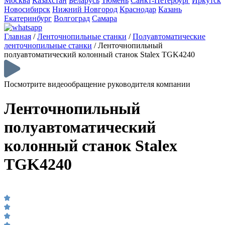
Москва
Казахстан
Беларусь
Тюмень
Санкт-Петербург
Иркутск
Новосибирск
Нижний Новгород
Краснодар
Казань
Екатеринбург
Волгоград
Самара
Главная
/
Ленточнопильные станки
/
Полуавтоматические
ленточнопильные станки
/
Ленточнопильный
полуавтоматический колонный станок Stalex TGK4240
Посмотрите видеообращение руководителя компании
Ленточнопильный
полуавтоматический
колонный станок Stalex
TGK4240