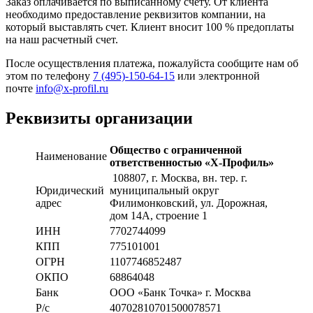
Заказ оплачивается по выписанному счету. От клиента
необходимо предоставление реквизитов компании, на
который выставлять счет. Клиент вносит 100 % предоплаты
на наш расчетный счет.
После осуществления платежа, пожалуйста сообщите нам об
этом по телефону
7 (495)-150-64-15
или электронной
почте
info@x-profil.ru
Реквизиты организации
Общество с ограниченной
Наименование
ответственностью «Х-Профиль»
108807
, г. Москва,
вн. тер. г.
Юридический
муниципальный округ
адрес
Филимонковский, ул. Дорожная
,
дом 14А, строение 1
ИНН
7702744099
КПП
775101001
ОГРН
1107746852487
ОКПО
68864048
Банк
ООО «Банк Точка» г. Москва
Р/с
40702810701500078571