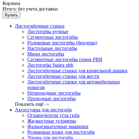
Корзина
Итого:
без учета доставки
Купить
Листогибочные станки
Листогибы ручные
Сегментные листогибы
Роликовые листогибы (бендеры)
Настольные листогибы
Мини листогибы
Сегментные листогибы серии PBB
Листогибы Stalex pbb
Листогибочные станки для кровельной шашки
Листогибочные станки для жести
Листогибочные станки для автомобильных
порогов
Непроходные листогибы
Проходные листогибы
Показать ещё
Аксессуары для листогиба
Ограничители угла гиба
Жидкостные угломеры
Фальцезакаточные машинки
Роликовые ножи для листогиба
Упоры для листогиба