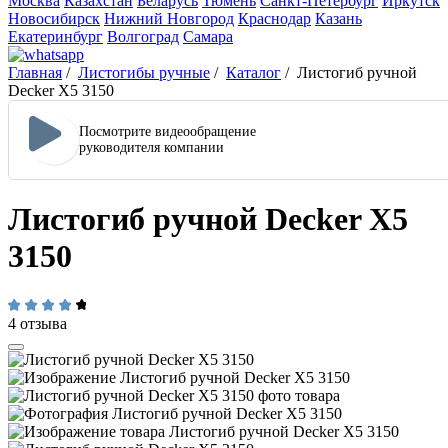
Москва
Казахстан
Беларусь
Тюмень
Санкт-Петербург
Иркутск
Новосибирск
Нижний Новгород
Краснодар
Казань
Екатеринбург
Волгоград
Самара
Главная
/
Листогибы ручные
/
Каталог
/
Листогиб ручной
Decker X5 3150
Посмотрите видеообращение
руководителя компании
Листогиб ручной Decker X5
3150
4 отзыва