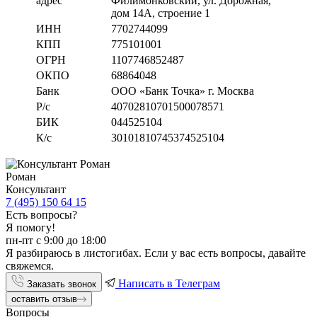
адрес
Филимонковский, ул. Дорожная
,
дом 14А, строение 1
ИНН
7702744099
КПП
775101001
ОГРН
1107746852487
ОКПО
68864048
Банк
ООО «Банк Точка» г. Москва
Р/с
40702810701500078571
БИК
044525104
К/с
30101810745374525104
Роман
Консультант
7 (495) 150 64 15
Есть вопросы?
Я помогу!
пн-пт с 9:00 до 18:00
Я разбираюсь в листогибах. Если у вас есть вопросы, давайте
свяжемся.
Написать в Телеграм
Заказать звонок
оставить отзыв
Вопросы