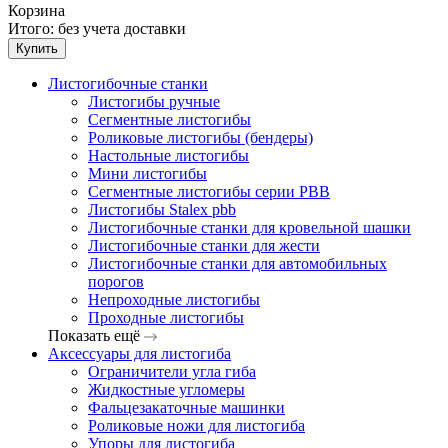
Корзина
Итого:
без учета доставки
Купить
Листогибочные станки
Листогибы ручные
Сегментные листогибы
Роликовые листогибы (бендеры)
Настольные листогибы
Мини листогибы
Сегментные листогибы серии PBB
Листогибы Stalex pbb
Листогибочные станки для кровельной шашки
Листогибочные станки для жести
Листогибочные станки для автомобильных
порогов
Непроходные листогибы
Проходные листогибы
Показать ещё
Аксессуары для листогиба
Ограничители угла гиба
Жидкостные угломеры
Фальцезакаточные машинки
Роликовые ножи для листогиба
Упоры для листогиба