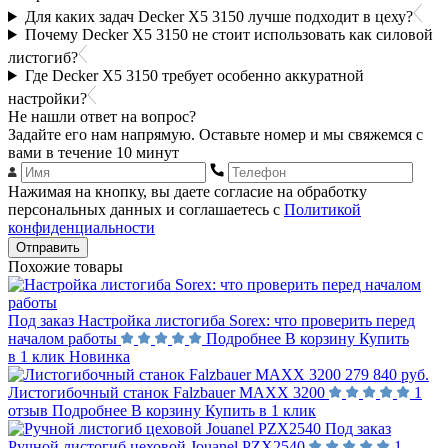
Для каких задач Decker X5 3150 лучше подходит в цеху?
Почему Decker X5 3150 не стоит использовать как силовой
листогиб?
Где Decker X5 3150 требует особенно аккуратной
настройки?
Не нашли ответ на вопрос?
Задайте его нам напрямую. Оставьте номер и мы свяжемся с
вами в течение 10 минут
Нажимая на кнопку, вы даете согласие на обработку
персональных данных и соглашаетесь с
Политикой
конфиденциальности
Отправить
Похожие товары
Под заказ
Настройка листогиба Sorex: что проверить перед
началом работы
Подробнее
В корзину
Купить
в 1 клик
Новинка
279 840 руб.
Листогибочный станок Falzbauer MAXX 3200
1
отзыв
Подробнее
В корзину
Купить в 1 клик
Под заказ
Ручной листогиб цеховой Jouanel PZX2540
1