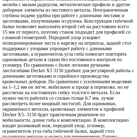
желоба с малым радиусом, металлические профили и другие
доборные элементы из листового металла. Неограниченная
глубина подачи удобна при работе с длинными листами и
заготовками, полученными из рулона.
Конструкция гибочной
балки позволяет выполнять второй гиб на расстоянии всего
15 мм от первого, поэтому станок подходит для профилей со
сложной геометрией. Передний упор ускоряет
позиционирование листа и нарезку на штрипсы, задний стол
поддержки с упорами упрощает работу с длинными
заготовками, а ограничитель угла гиба помогает повторять
одинаковые детали в серии без постоянного контроля по
угломеру.
По сравнению с более легкими ручными
листогибами Decker X5 3150 удобнее для регулярной работы с
длинными заготовками и серийного производства
кровельных доборов. По сравнению с усиленными моделями
на 1–1,2 мм он легче, мобильнее и проще в перевозке, но не
рассчитан на постоянную гибку толстого металла. Если
нужно часто работать со сталью толще 0,7 мм, лучше
рассмотреть более мощный листогиб. Для оцинковки,
окрашенного металла, кровельных элементов и профилей
Decker X5- 3150 будет практичным решением по
мобильности, длине гиба и комплектации.
В комплектацию
входят роликовый нож, передний упор, угломер,
ограничитель угла гиба гибочной балки, задний стол
поддержки металла и колеса для перемещения. Готовы