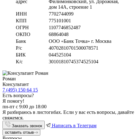
адрес
Филимонковский, ул. Дорожная
,
дом 14А, строение 1
ИНН
7702744099
КПП
775101001
ОГРН
1107746852487
ОКПО
68864048
Банк
ООО «Банк Точка» г. Москва
Р/с
40702810701500078571
БИК
044525104
К/с
30101810745374525104
Роман
Консультант
7 (495) 150 64 15
Есть вопросы?
Я помогу!
пн-пт с 9:00 до 18:00
Я разбираюсь в листогибах. Если у вас есть вопросы, давайте
свяжемся.
Написать в Телеграм
Заказать звонок
оставить отзыв
Вопросы