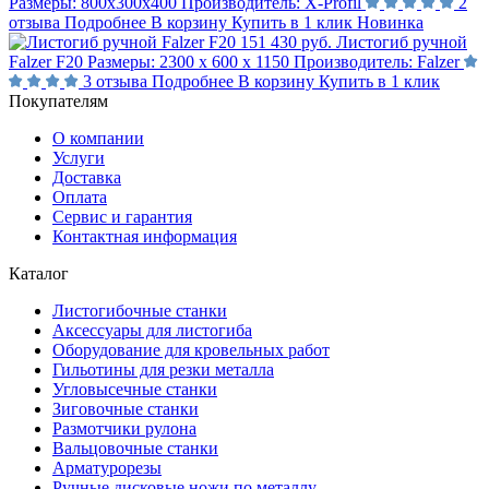
Размеры:
800х300х400
Производитель:
X-Profil
2
отзыва
Подробнее
В корзину
Купить в 1 клик
Новинка
151 430 руб.
Листогиб ручной
Falzer F20
Размеры:
2300 х 600 х 1150
Производитель:
Falzer
3 отзыва
Подробнее
В корзину
Купить в 1 клик
Покупателям
О компании
Услуги
Доставка
Оплата
Сервис и гарантия
Контактная информация
Каталог
Листогибочные станки
Аксессуары для листогиба
Оборудование для кровельных работ
Гильотины для резки металла
Угловысечные станки
Зиговочные станки
Размотчики рулона
Вальцовочные станки
Арматурорезы
Ручные дисковые ножи по металлу