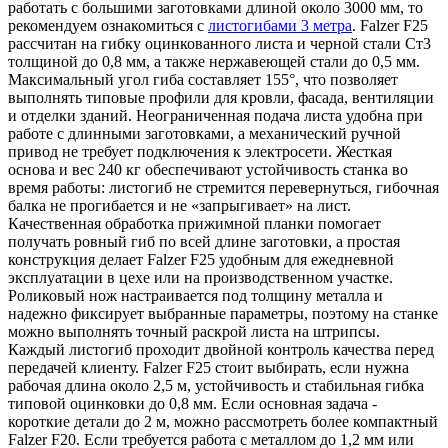
работать с большими заготовками длиной около 3000 мм, то
рекомендуем ознакомиться с
листогибами 3 метра
.
Falzer F25
рассчитан на гибку оцинкованного листа и черной стали Ст3
толщиной до 0,8 мм, а также нержавеющей стали до 0,5 мм.
Максимальный угол гиба составляет 155°, что позволяет
выполнять типовые профили для кровли, фасада, вентиляции
и отделки зданий. Неограниченная подача листа удобна при
работе с длинными заготовками, а механический ручной
привод не требует подключения к электросети.
Жесткая
основа и вес 240 кг обеспечивают устойчивость станка во
время работы: листогиб не стремится перевернуться, гибочная
балка не прогибается и не «запрыгивает» на лист.
Качественная обработка прижимной планки помогает
получать ровный гиб по всей длине заготовки, а простая
конструкция делает Falzer F25 удобным для ежедневной
эксплуатации в цехе или на производственном участке.
Роликовый нож настраивается под толщину металла и
надежно фиксирует выбранные параметры, поэтому на станке
можно выполнять точный раскрой листа на штрипсы.
Каждый листогиб проходит двойной контроль качества перед
передачей клиенту.
Falzer F25 стоит выбирать, если нужна
рабочая длина около 2,5 м, устойчивость и стабильная гибка
типовой оцинковки до 0,8 мм. Если основная задача -
короткие детали до 2 м, можно рассмотреть более компактный
Falzer F20. Если требуется работа с металлом до 1,2 мм или