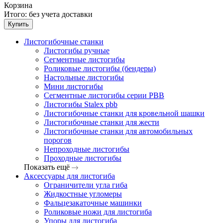
Корзина
Итого:
без учета доставки
Купить
Листогибочные станки
Листогибы ручные
Сегментные листогибы
Роликовые листогибы (бендеры)
Настольные листогибы
Мини листогибы
Сегментные листогибы серии PBB
Листогибы Stalex pbb
Листогибочные станки для кровельной шашки
Листогибочные станки для жести
Листогибочные станки для автомобильных
порогов
Непроходные листогибы
Проходные листогибы
Показать ещё
Аксессуары для листогиба
Ограничители угла гиба
Жидкостные угломеры
Фальцезакаточные машинки
Роликовые ножи для листогиба
Упоры для листогиба