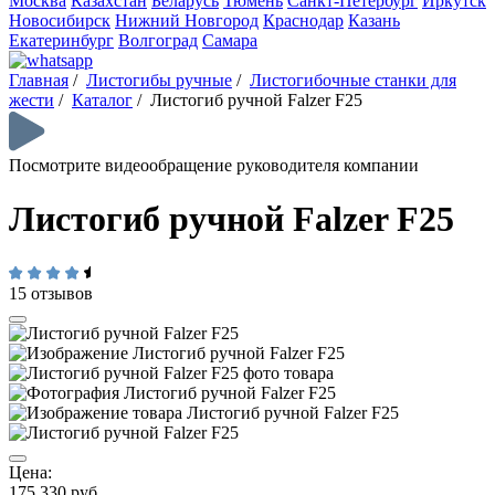
Москва
Казахстан
Беларусь
Тюмень
Санкт-Петербург
Иркутск
Новосибирск
Нижний Новгород
Краснодар
Казань
Екатеринбург
Волгоград
Самара
Главная
/
Листогибы ручные
/
Листогибочные станки для
жести
/
Каталог
/
Листогиб ручной Falzer F25
Посмотрите видеообращение руководителя компании
Листогиб ручной Falzer F25
15 отзывов
Цена:
175 330 руб.