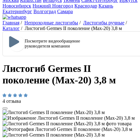
Москва
Казахстан
Беларусь
Тюмень
Санкт-Петербург
Иркутск
Новосибирск
Нижний Новгород
Краснодар
Казань
Екатеринбург
Волгоград
Самара
Главная
/
Непроходные листогибы
/
Листогибы ручные
/
Каталог
/
Листогиб Germes II поколение (Max-20) 3,8 м
Посмотрите видеообращение
руководителя компании
Листогиб Germes II
поколение (Max-20) 3,8 м
4 отзыва