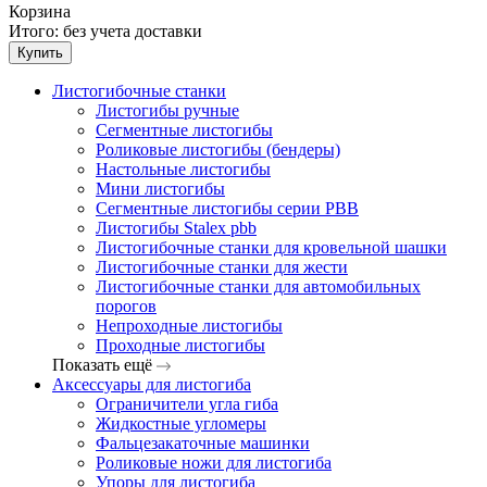
Корзина
Итого:
без учета доставки
Купить
Листогибочные станки
Листогибы ручные
Сегментные листогибы
Роликовые листогибы (бендеры)
Настольные листогибы
Мини листогибы
Сегментные листогибы серии PBB
Листогибы Stalex pbb
Листогибочные станки для кровельной шашки
Листогибочные станки для жести
Листогибочные станки для автомобильных
порогов
Непроходные листогибы
Проходные листогибы
Показать ещё
Аксессуары для листогиба
Ограничители угла гиба
Жидкостные угломеры
Фальцезакаточные машинки
Роликовые ножи для листогиба
Упоры для листогиба