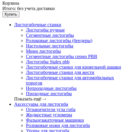
Корзина
Итого:
без учета доставки
Купить
Листогибочные станки
Листогибы ручные
Сегментные листогибы
Роликовые листогибы (бендеры)
Настольные листогибы
Мини листогибы
Сегментные листогибы серии PBB
Листогибы Stalex pbb
Листогибочные станки для кровельной шашки
Листогибочные станки для жести
Листогибочные станки для автомобильных
порогов
Непроходные листогибы
Проходные листогибы
Показать ещё
Аксессуары для листогиба
Ограничители угла гиба
Жидкостные угломеры
Фальцезакаточные машинки
Роликовые ножи для листогиба
Упоры для листогиба