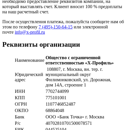
необходимо предоставление реквизитов компании, на
который выставлять счет. Клиент вносит 100 % предоплаты
на наш расчетный счет.
После осуществления платежа, пожалуйста сообщите нам об
этом по телефону
7 (495)-150-64-15
или электронной
почте
info@x-profil.ru
Реквизиты организации
Общество с ограниченной
Наименование
ответственностью «Х-Профиль»
108807
, г. Москва,
вн. тер. г.
Юридический
муниципальный округ
адрес
Филимонковский, ул. Дорожная
,
дом 14А, строение 1
ИНН
7702744099
КПП
775101001
ОГРН
1107746852487
ОКПО
68864048
Банк
ООО «Банк Точка» г. Москва
Р/с
40702810701500078571
БИК
044525104