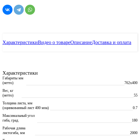
Характеристики
Видео о товаре
Описание
Доставка и оплата
Характеристики
Габариты мм
(нетто)
762х400
Вес, кг
(нетто)
55
Толщина листа, мм
(оцинкованный лист 400 мпа)
0.7
Максимальный угол
гиба, град.
180
Рабочая длина
листогиба, мм
2000