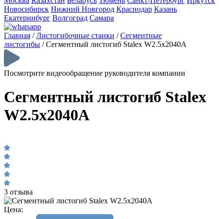
Москва
Казахстан
Беларусь
Тюмень
Санкт-Петербург
Иркутск
Новосибирск
Нижний Новгород
Краснодар
Казань
Екатеринбург
Волгоград
Самара
Главная
/
Листогибочные станки
/
Сегментные
листогибы
/
Сегментный листогиб Stalex W2.5x2040A
Посмотрите видеообращение руководителя компании
Сегментный листогиб Stalex
W2.5x2040A
3 отзыва
Цена: