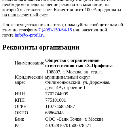
необходимо предоставление реквизитов компании, на
который выставлять счет. Клиент вносит 100 % предоплаты
на наш расчетный счет.
После осуществления платежа, пожалуйста сообщите нам об
этом по телефону
7 (495)-150-64-15
или электронной
почте
info@x-profil.ru
Реквизиты организации
Общество с ограниченной
Наименование
ответственностью «Х-Профиль»
108807
, г. Москва,
вн. тер. г.
Юридический
муниципальный округ
адрес
Филимонковский, ул. Дорожная
,
дом 14А, строение 1
ИНН
7702744099
КПП
775101001
ОГРН
1107746852487
ОКПО
68864048
Банк
ООО «Банк Точка» г. Москва
Р/с
40702810701500078571