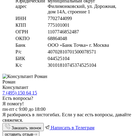
Юридический
муниципальный округ
адрес
Филимонковский, ул. Дорожная
,
дом 14А, строение 1
ИНН
7702744099
КПП
775101001
ОГРН
1107746852487
ОКПО
68864048
Банк
ООО «Банк Точка» г. Москва
Р/с
40702810701500078571
БИК
044525104
К/с
30101810745374525104
Роман
Консультант
7 (495) 150 64 15
Есть вопросы?
Я помогу!
пн-пт с 9:00 до 18:00
Я разбираюсь в листогибах. Если у вас есть вопросы, давайте
свяжемся.
Написать в Телеграм
Заказать звонок
оставить отзыв