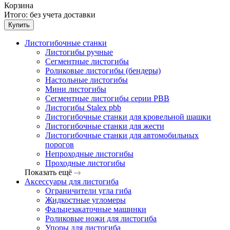
Корзина
Итого:
без учета доставки
Купить
Листогибочные станки
Листогибы ручные
Сегментные листогибы
Роликовые листогибы (бендеры)
Настольные листогибы
Мини листогибы
Сегментные листогибы серии PBB
Листогибы Stalex pbb
Листогибочные станки для кровельной шашки
Листогибочные станки для жести
Листогибочные станки для автомобильных
порогов
Непроходные листогибы
Проходные листогибы
Показать ещё
Аксессуары для листогиба
Ограничители угла гиба
Жидкостные угломеры
Фальцезакаточные машинки
Роликовые ножи для листогиба
Упоры для листогиба