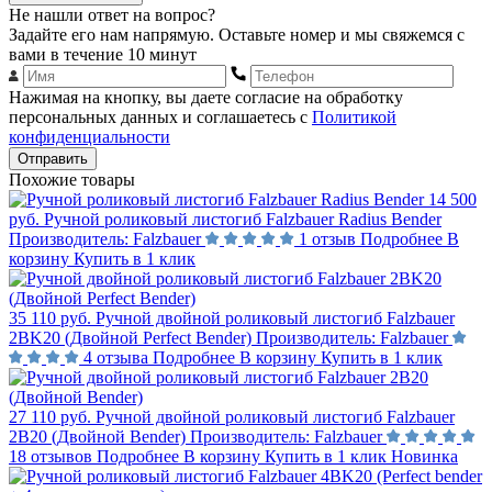
Не нашли ответ на вопрос?
Задайте его нам напрямую. Оставьте номер и мы свяжемся с
вами в течение 10 минут
Нажимая на кнопку, вы даете согласие на обработку
персональных данных и соглашаетесь с
Политикой
конфиденциальности
Отправить
Похожие товары
14 500
руб.
Ручной роликовый листогиб Falzbauer Radius Bender
Производитель:
Falzbauer
1 отзыв
Подробнее
В
корзину
Купить в 1 клик
35 110 руб.
Ручной двойной роликовый листогиб Falzbauer
2BK20 (Двойной Perfect Bender)
Производитель:
Falzbauer
4 отзыва
Подробнее
В корзину
Купить в 1 клик
27 110 руб.
Ручной двойной роликовый листогиб Falzbauer
2B20 (Двойной Bender)
Производитель:
Falzbauer
18 отзывов
Подробнее
В корзину
Купить в 1 клик
Новинка