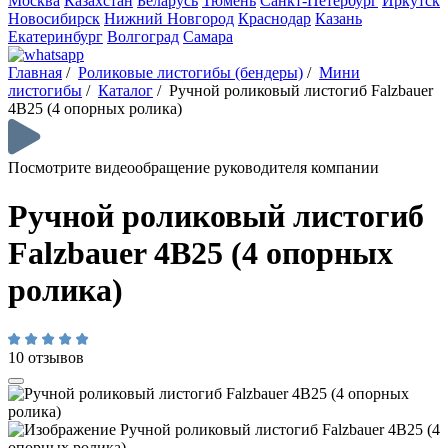
Москва
Казахстан
Беларусь
Тюмень
Санкт-Петербург
Иркутск
Новосибирск
Нижний Новгород
Краснодар
Казань
Екатеринбург
Волгоград
Самара
Главная
/
Роликовые листогибы (бендеры)
/
Мини
листогибы
/
Каталог
/
Ручной роликовый листогиб Falzbauer
4B25 (4 опорных ролика)
Посмотрите видеообращение руководителя компании
Ручной роликовый листогиб
Falzbauer 4B25 (4 опорных
ролика)
10 отзывов