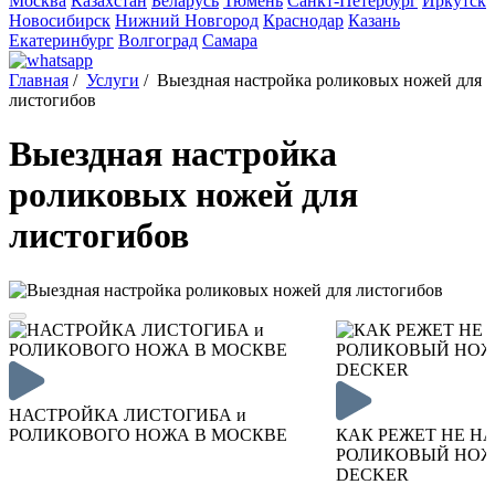
Москва
Казахстан
Беларусь
Тюмень
Санкт-Петербург
Иркутск
Новосибирск
Нижний Новгород
Краснодар
Казань
Екатеринбург
Волгоград
Самара
Главная
/
Услуги
/
Выездная настройка роликовых ножей для
листогибов
Выездная настройка
роликовых ножей для
листогибов
НАСТРОЙКА ЛИСТОГИБА и
РОЛИКОВОГО НОЖА В МОСКВЕ
КАК РЕЖЕТ НЕ Н
РОЛИКОВЫЙ НОЖ
DECKER