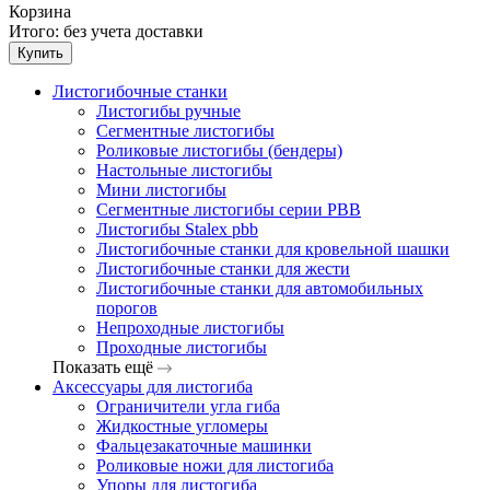
Корзина
Итого:
без учета доставки
Купить
Листогибочные станки
Листогибы ручные
Сегментные листогибы
Роликовые листогибы (бендеры)
Настольные листогибы
Мини листогибы
Сегментные листогибы серии PBB
Листогибы Stalex pbb
Листогибочные станки для кровельной шашки
Листогибочные станки для жести
Листогибочные станки для автомобильных
порогов
Непроходные листогибы
Проходные листогибы
Показать ещё
Аксессуары для листогиба
Ограничители угла гиба
Жидкостные угломеры
Фальцезакаточные машинки
Роликовые ножи для листогиба
Упоры для листогиба