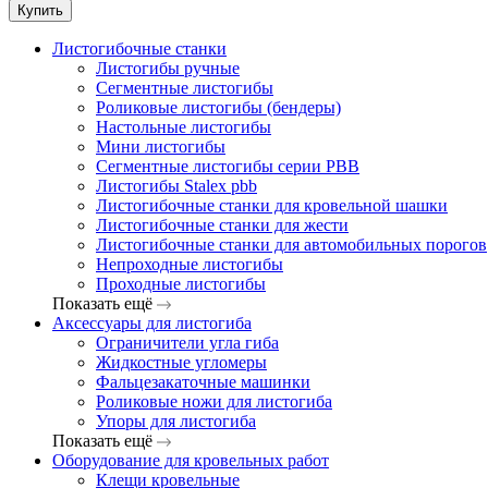
Купить
Листогибочные станки
Листогибы ручные
Сегментные листогибы
Роликовые листогибы (бендеры)
Настольные листогибы
Мини листогибы
Сегментные листогибы серии PBB
Листогибы Stalex pbb
Листогибочные станки для кровельной шашки
Листогибочные станки для жести
Листогибочные станки для автомобильных порогов
Непроходные листогибы
Проходные листогибы
Показать ещё
Аксессуары для листогиба
Ограничители угла гиба
Жидкостные угломеры
Фальцезакаточные машинки
Роликовые ножи для листогиба
Упоры для листогиба
Показать ещё
Оборудование для кровельных работ
Клещи кровельные