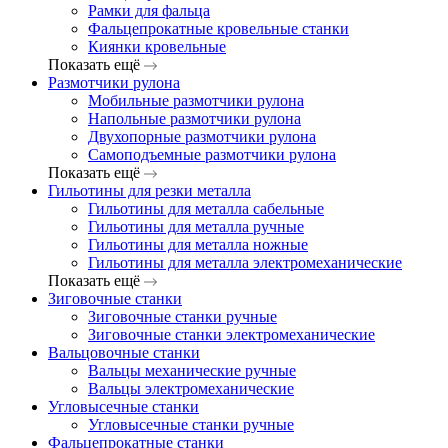
Рамки для фальца
Фальцепрокатные кровельные станки
Киянки кровельные
Показать ещё
Размотчики рулона
Мобильные размотчики рулона
Напольные размотчики рулона
Двухопорные размотчики рулона
Самоподъемные размотчики рулона
Показать ещё
Гильотины для резки металла
Гильотины для металла сабельные
Гильотины для металла ручные
Гильотины для металла ножные
Гильотины для металла электромеханические
Показать ещё
Зиговочные станки
Зиговочные станки ручные
Зиговочные станки электромеханические
Вальцовочные станки
Вальцы механические ручные
Вальцы электромеханические
Угловысечные станки
Угловысечные станки ручные
Фальцепрокатные станки