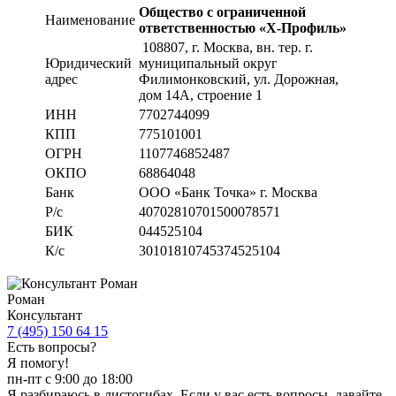
Общество с ограниченной
Наименование
ответственностью «Х-Профиль»
108807
, г. Москва,
вн. тер. г.
Юридический
муниципальный округ
адрес
Филимонковский, ул. Дорожная
,
дом 14А, строение 1
ИНН
7702744099
КПП
775101001
ОГРН
1107746852487
ОКПО
68864048
Банк
ООО «Банк Точка» г. Москва
Р/с
40702810701500078571
БИК
044525104
К/с
30101810745374525104
Роман
Консультант
7 (495) 150 64 15
Есть вопросы?
Я помогу!
пн-пт с 9:00 до 18:00
Я разбираюсь в листогибах. Если у вас есть вопросы, давайте