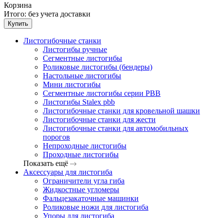
Корзина
Итого:
без учета доставки
Купить
Листогибочные станки
Листогибы ручные
Сегментные листогибы
Роликовые листогибы (бендеры)
Настольные листогибы
Мини листогибы
Сегментные листогибы серии PBB
Листогибы Stalex pbb
Листогибочные станки для кровельной шашки
Листогибочные станки для жести
Листогибочные станки для автомобильных
порогов
Непроходные листогибы
Проходные листогибы
Показать ещё
Аксессуары для листогиба
Ограничители угла гиба
Жидкостные угломеры
Фальцезакаточные машинки
Роликовые ножи для листогиба
Упоры для листогиба