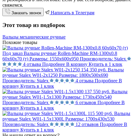
свяжемся.
Написать в Телеграм
Заказать звонок
Этот товар из подборок
Вальцы механические ручные
Похожие товары
Под заказ
Вальцы ручные Rollen-Machine RM-1300х0.8
60х60х70 (т)
Размеры:
1550х600х950
Производитель:
Stalex
4 отзыва
Подробнее
В корзину
Купить в 1 клик
154 350 руб.
Вальцы
ручные Stalex W01-2х1250
Размеры:
1800х500х690
Производитель:
Stalex
4 отзыва
Подробнее
В
корзину
Купить в 1 клик
137 550 руб.
Вальцы
ручные Stalex W01-1.5х1300
Размеры:
1730х450х540
Производитель:
Stalex
6 отзывов
Подробнее
В
корзину
Купить в 1 клик
115 500 руб.
Вальцы
ручные Stalex W01-1.5х1300L
Размеры:
1700х430х530
Производитель:
Stalex
12 отзывов
Подробнее
В
корзину
Купить в 1 клик
Не нашли ответ на вопрос?