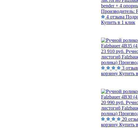
листогиб Falzbau
bender + 4 опорн
Производитель:
F
4 отзыва
Подр
Купить в 1 клик
23 910 руб.
Ручн
листогиб Falzbau
ролика)
Производ
3 отзыв
корзину
Купить в
20 990 руб.
Ручн
листогиб Falzbau
ролика)
Производ
20 отз
корзину
Купить в