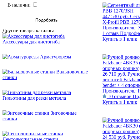
В наличии
447 530 руб.
Сег
Подобрать
X-Profil PBB 127
Производитель:
X
Другие товары каталога
1 отзыв
Подробн
Купить в 1 клик
Аксессуары для листогиба
Арматурорезы
Вальцовочные
26 710 руб.
Ручн
станки
листогиб Falzbau
bender + 4 опорн
Производитель:
F
10 отзывов
По
Гильотины для резки металла
Купить в 1 клик
Зиговочные
станки
24 530 руб.
Ручн
Ленточнопильные станки