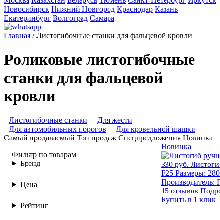
Москва
Казахстан
Беларусь
Тюмень
Санкт-Петербург
Иркутск
Новосибирск
Нижний Новгород
Краснодар
Казань
Екатеринбург
Волгоград
Самара
Главная
/
Листогибочные станки для фальцевой кровли
Роликовые листогибочные
станки для фальцевой
кровли
Листогибочные станки
Для жести
Для автомобильных порогов
Для кровельной шашки
Самый продаваемый
Топ продаж
Спецпредложения
Новинка
Новинка
Фильтр по товарам
Бренд
330 руб.
Листогиб
F25
Размеры:
280
Производитель:
F
Цена
15 отзывов
Подр
Купить в 1 клик
Рейтинг