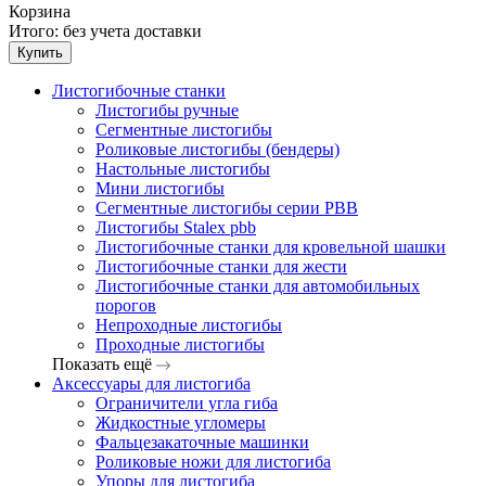
Корзина
Итого:
без учета доставки
Купить
Листогибочные станки
Листогибы ручные
Сегментные листогибы
Роликовые листогибы (бендеры)
Настольные листогибы
Мини листогибы
Сегментные листогибы серии PBB
Листогибы Stalex pbb
Листогибочные станки для кровельной шашки
Листогибочные станки для жести
Листогибочные станки для автомобильных
порогов
Непроходные листогибы
Проходные листогибы
Показать ещё
Аксессуары для листогиба
Ограничители угла гиба
Жидкостные угломеры
Фальцезакаточные машинки
Роликовые ножи для листогиба
Упоры для листогиба