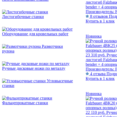
листогиб Falzbau
bender + 4 опорн
Производитель:
F
8 отзывов
Под
Листогибочные станки
Купить в 1 клик
Оборудование для кровельных работ
Новинка
Размотчики
рулона
23 310 руб.
Ручн
листогиб Falzbau
bender + 4 опорн
Ручные дисковые ножи по металлу
Производитель:
F
4 отзыва
Подр
Купить в 1 клик
Угловысечные
станки
Новинка
Фальцепрокатные станки
22 110 руб.
Ручно