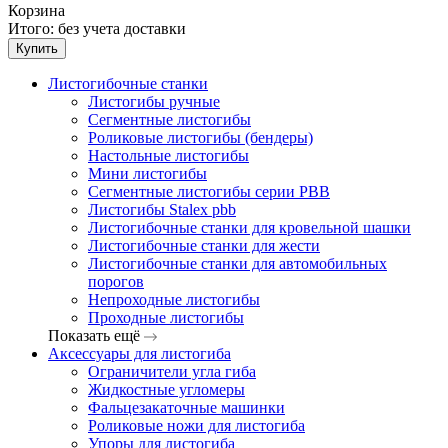
Корзина
Итого:
без учета доставки
Купить
Листогибочные станки
Листогибы ручные
Сегментные листогибы
Роликовые листогибы (бендеры)
Настольные листогибы
Мини листогибы
Сегментные листогибы серии PBB
Листогибы Stalex pbb
Листогибочные станки для кровельной шашки
Листогибочные станки для жести
Листогибочные станки для автомобильных
порогов
Непроходные листогибы
Проходные листогибы
Показать ещё
Аксессуары для листогиба
Ограничители угла гиба
Жидкостные угломеры
Фальцезакаточные машинки
Роликовые ножи для листогиба
Упоры для листогиба