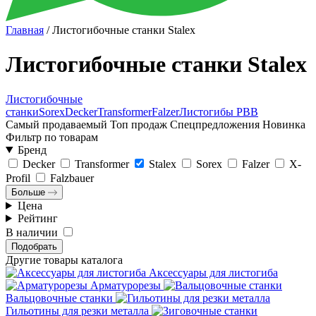
Главная
/
Листогибочные станки Stalex
Листогибочные станки Stalex
Листогибочные
станки
Sorex
Decker
Transformer
Falzer
Листогибы PBB
Самый продаваемый
Топ продаж
Спецпредложения
Новинка
Фильтр по товарам
Бренд
Decker
Transformer
Stalex
Sorex
Falzer
X-
Profil
Falzbauer
Больше
Цена
Рейтинг
В наличии
Подобрать
Другие товары каталога
Аксессуары для листогиба
Арматурорезы
Вальцовочные станки
Гильотины для резки металла