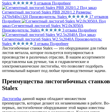
Stalex
9 отзывов
Подробнее
Под заказ
Сегментный листогиб Stalex PBB 2020/1.2
Размеры:
2470х940х1320
Производитель:
Stalex
17 отзывов
Подробнее
Под
заказ
Сегментный листогиб Stalex W2.0x3050A
Производитель:
Stalex
3 отзыва
Подробнее
Под заказ
Сегментный листогиб Stalex W2.5x2040A
Производитель:
Stalex
3 отзыва
Подробнее
Листогибочные станки Stalex — это оборудование для гибки
листов металла, которое пользуется популярностью в
производстве в различных отраслях. В нашем ассортименте
представлены как ручные, так и гидравлические и
электромеханические листогибы, что позволяет подобрать
оптимальный вариант под любые производственные задачи.
Преимущества листогибочных станков
Stalex
Листогибы
данной марки обладают множеством
преимуществ, которые делают их незаменимыми в работе. Во-
первых, листогибочное оборудование этой марки известны