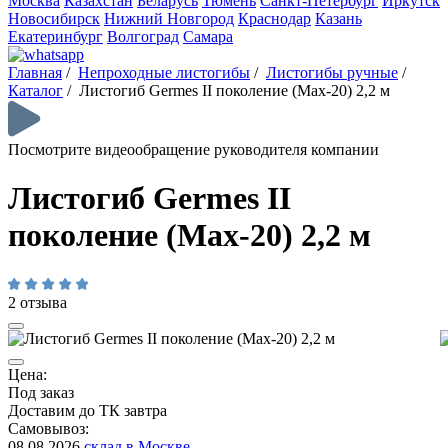
Москва
Казахстан
Беларусь
Тюмень
Санкт-Петербург
Иркутск
Новосибирск
Нижний Новгород
Краснодар
Казань
Екатеринбург
Волгоград
Самара
Главная
/
Непроходные листогибы
/
Листогибы ручные
/
Каталог
/
Листогиб Germes II поколение (Max-20) 2,2 м
Посмотрите видеообращение руководителя компании
Листогиб Germes II
поколение (Max-20) 2,2 м
2 отзыва
Цена:
Под заказ
Доставим до ТК завтра
Самовывоз:
08.08.2026
склад в Москве