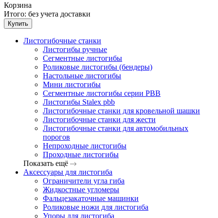
Корзина
Итого:
без учета доставки
Купить
Листогибочные станки
Листогибы ручные
Сегментные листогибы
Роликовые листогибы (бендеры)
Настольные листогибы
Мини листогибы
Сегментные листогибы серии PBB
Листогибы Stalex pbb
Листогибочные станки для кровельной шашки
Листогибочные станки для жести
Листогибочные станки для автомобильных
порогов
Непроходные листогибы
Проходные листогибы
Показать ещё
Аксессуары для листогиба
Ограничители угла гиба
Жидкостные угломеры
Фальцезакаточные машинки
Роликовые ножи для листогиба
Упоры для листогиба