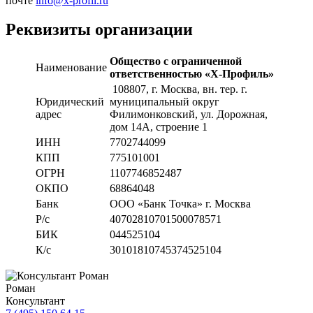
почте
info@x-profil.ru
Реквизиты организации
Общество с ограниченной
Наименование
ответственностью «Х-Профиль»
108807
, г. Москва,
вн. тер. г.
Юридический
муниципальный округ
адрес
Филимонковский, ул. Дорожная
,
дом 14А, строение 1
ИНН
7702744099
КПП
775101001
ОГРН
1107746852487
ОКПО
68864048
Банк
ООО «Банк Точка» г. Москва
Р/с
40702810701500078571
БИК
044525104
К/с
30101810745374525104
Роман
Консультант