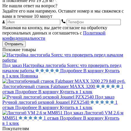
II поколение Pro 19 2,6 м?
Не нашли ответ на вопрос?
Задайте его нам напрямую. Оставьте номер и мы свяжемся с
вами в течение 10 минут
Нажимая на кнопку, вы даете согласие на обработку
персональных данных и соглашаетесь с
Политикой
конфиденциальности
Отправить
Похожие товары
Под заказ
Настройка листогиба Sorex: что проверить перед
началом работы
Подробнее
В корзину
Купить
в 1 клик
Новинка
279 840 руб.
Листогибочный станок Falzbauer MAXX 3200
1
отзыв
Подробнее
В корзину
Купить в 1 клик
Под заказ
Ручной листогиб цеховой Jouanel PZX2540
1
отзыв
Подробнее
В корзину
Купить в 1 клик
Под заказ
Листогиб VM 2.6 м
MM851
1 отзыв
Подробнее
В корзину
Купить
в 1 клик
Покупателям