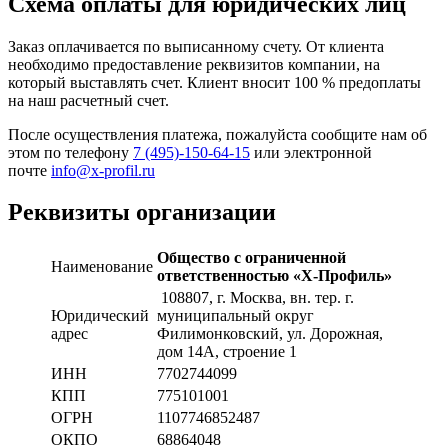
Схема оплаты для юридических лиц
Заказ оплачивается по выписанному счету. От клиента
необходимо предоставление реквизитов компании, на
который выставлять счет. Клиент вносит 100 % предоплаты
на наш расчетный счет.
После осуществления платежа, пожалуйста сообщите нам об
этом по телефону
7 (495)-150-64-15
или электронной
почте
info@x-profil.ru
Реквизиты организации
Общество с ограниченной
Наименование
ответственностью «Х-Профиль»
108807
, г. Москва,
вн. тер. г.
Юридический
муниципальный округ
адрес
Филимонковский, ул. Дорожная
,
дом 14А, строение 1
ИНН
7702744099
КПП
775101001
ОГРН
1107746852487
ОКПО
68864048