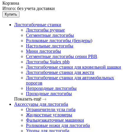
Корзина
Итого:
без учета доставки
Купить
Листогибочные станки
Листогибы ручные
Сегментные листогибы
Роликовые листогибы (бендеры)
Настольные листогибы
Мини листогибы
Сегментные листогибы серии PBB
Листогибы Stalex pbb
Листогибочные станки для кровельной шашки
Листогибочные станки для жести
Листогибочные станки для автомобильных
порогов
Непроходные листогибы
Проходные листогибы
Показать ещё
Аксессуары для листогиба
Ограничители угла гиба
Жидкостные угломеры
Фальцезакаточные машинки
Роликовые ножи для листогиба
Упоры для листогиба