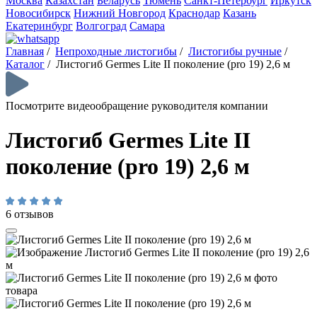
Москва
Казахстан
Беларусь
Тюмень
Санкт-Петербург
Иркутск
Новосибирск
Нижний Новгород
Краснодар
Казань
Екатеринбург
Волгоград
Самара
Главная
/
Непроходные листогибы
/
Листогибы ручные
/
Каталог
/
Листогиб Germes Lite II поколение (pro 19) 2,6 м
Посмотрите видеообращение руководителя компании
Листогиб Germes Lite II
поколение (pro 19) 2,6 м
6 отзывов