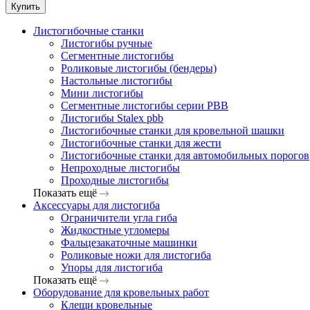
Купить
Листогибочные станки
Листогибы ручные
Сегментные листогибы
Роликовые листогибы (бендеры)
Настольные листогибы
Мини листогибы
Сегментные листогибы серии PBB
Листогибы Stalex pbb
Листогибочные станки для кровельной шашки
Листогибочные станки для жести
Листогибочные станки для автомобильных порогов
Непроходные листогибы
Проходные листогибы
Показать ещё
Аксессуары для листогиба
Ограничители угла гиба
Жидкостные угломеры
Фальцезакаточные машинки
Роликовые ножи для листогиба
Упоры для листогиба
Показать ещё
Оборудование для кровельных работ
Клещи кровельные