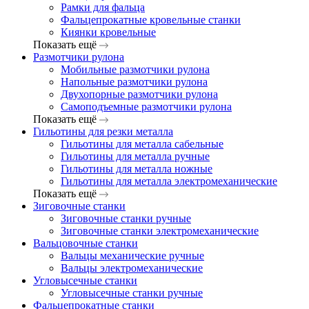
Рамки для фальца
Фальцепрокатные кровельные станки
Киянки кровельные
Показать ещё
Размотчики рулона
Мобильные размотчики рулона
Напольные размотчики рулона
Двухопорные размотчики рулона
Самоподъемные размотчики рулона
Показать ещё
Гильотины для резки металла
Гильотины для металла сабельные
Гильотины для металла ручные
Гильотины для металла ножные
Гильотины для металла электромеханические
Показать ещё
Зиговочные станки
Зиговочные станки ручные
Зиговочные станки электромеханические
Вальцовочные станки
Вальцы механические ручные
Вальцы электромеханические
Угловысечные станки
Угловысечные станки ручные
Фальцепрокатные станки